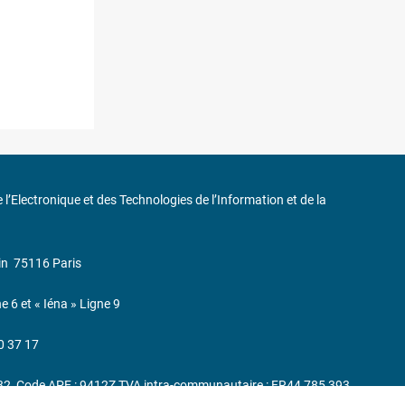
de l’Electronique et des Technologies de l’Information et de la
in
75116 Paris
ne 6 et « Iéna » Ligne 9
0 37 17
232, Code APE : 9412Z TVA intra-communautaire : FR44 785 393