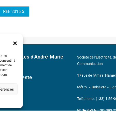
REE 2016-5
 découvertes d’André-Marie
ue les
Société de l’Electricité, 
 consentir à
Communication
tement de
er son
ctions.
17 rue de l’Amiral Hamel
ales de Vente
Métro : « Boissière » Lig
éférences
s
Téléphone : (+33) 1 56 9
N° de SIREN : 785 393 