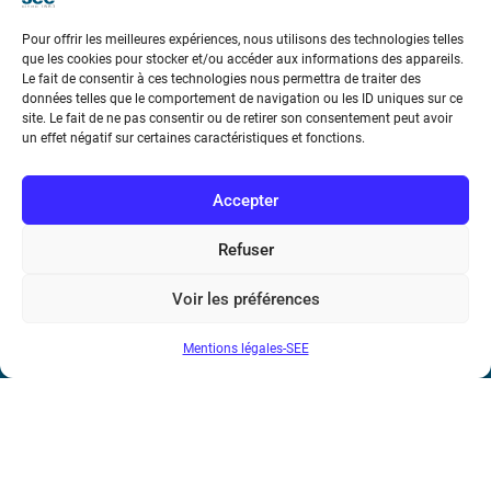
Téléphone : (+33) 1 56 90 37 17
Pour offrir les meilleures expériences, nous utilisons des technologies telles
N° de SIREN : 785 393 232, Code APE : 9412Z TVA intra-
que les cookies pour stocker et/ou accéder aux informations des appareils.
communautaire : FR44 785 393 232
Le fait de consentir à ces technologies nous permettra de traiter des
données telles que le comportement de navigation ou les ID uniques sur ce
site. Le fait de ne pas consentir ou de retirer son consentement peut avoir
Bicentenaire des découvertes d’André-
un effet négatif sur certaines caractéristiques et fonctions.
Marie Ampère
Accepter
Conditions Générales de Vente
Refuser
Mentions légales
Voir les préférences
Contact
Mentions légales-SEE