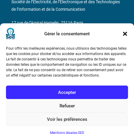
Société de l’Electricité, de l’Electronique et des Technologies
de l’Information et de la Communication
17 rue de l’Amiral Hamelin
75116 Paris
Gérer le consentement
Métro : « Boissière » Ligne 6 et « Iéna » Ligne 9
Pour offrir les meilleures expériences, nous utilisons des technologies telles
Téléphone : (+33) 1 56 90 37 17
que les cookies pour stocker et/ou accéder aux informations des appareils.
Le fait de consentir à ces technologies nous permettra de traiter des
N° de SIREN : 785 393 232, Code APE : 9412Z TVA intra-
données telles que le comportement de navigation ou les ID uniques sur ce
site. Le fait de ne pas consentir ou de retirer son consentement peut avoir
communautaire : FR44 785 393 232
un effet négatif sur certaines caractéristiques et fonctions.
Bicentenaire des découvertes d’André-
Marie Ampère
Accepter
Refuser
Conditions Générales de Vente
Voir les préférences
Mentions légales
Mentions légales-SEE