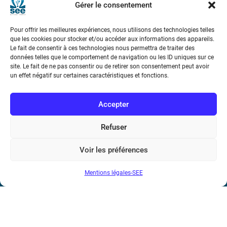
Gérer le consentement
Téléphone : (+33) 1 56 90 37 17
Pour offrir les meilleures expériences, nous utilisons des technologies telles
N° de SIREN : 785 393 232, Code APE : 9412Z TVA intra-
que les cookies pour stocker et/ou accéder aux informations des appareils.
Le fait de consentir à ces technologies nous permettra de traiter des
communautaire : FR44 785 393 232
données telles que le comportement de navigation ou les ID uniques sur ce
site. Le fait de ne pas consentir ou de retirer son consentement peut avoir
Bicentenaire des découvertes d’André-
un effet négatif sur certaines caractéristiques et fonctions.
Marie Ampère
Accepter
Conditions Générales de Vente
Refuser
Mentions légales
Voir les préférences
Contact
Mentions légales-SEE