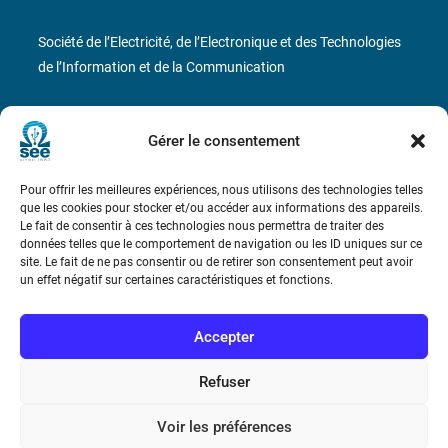
Société de l’Electricité, de l’Electronique et des Technologies
de l’Information et de la Communication
17 rue de l’Amiral Hamelin
75116 Paris
Gérer le consentement
Métro : « Boissière » Ligne 6 et « Iéna » Ligne 9
Pour offrir les meilleures expériences, nous utilisons des technologies telles
Téléphone : (+33) 1 56 90 37 17
que les cookies pour stocker et/ou accéder aux informations des appareils.
Le fait de consentir à ces technologies nous permettra de traiter des
données telles que le comportement de navigation ou les ID uniques sur ce
N° de SIREN : 785 393 232, Code APE : 9412Z TVA intra-
site. Le fait de ne pas consentir ou de retirer son consentement peut avoir
communautaire : FR44 785 393 232
un effet négatif sur certaines caractéristiques et fonctions.
Bicentenaire des découvertes d’André-
Marie Ampère
Accepter
Refuser
Conditions Générales de Vente
Voir les préférences