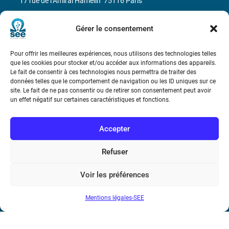
17 rue de l’Amiral Hamelin
75116 Paris
Métro : « Boissière » Ligne 6 et « Iéna » Ligne 9
Gérer le consentement
Téléphone : (+33) 1 56 90 37 17
Pour offrir les meilleures expériences, nous utilisons des technologies telles
que les cookies pour stocker et/ou accéder aux informations des appareils.
N° de SIREN : 785 393 232, Code APE : 9412Z TVA intra-
Le fait de consentir à ces technologies nous permettra de traiter des
données telles que le comportement de navigation ou les ID uniques sur ce
communautaire : FR44 785 393 232
site. Le fait de ne pas consentir ou de retirer son consentement peut avoir
un effet négatif sur certaines caractéristiques et fonctions.
Bicentenaire des découvertes d’André-
Marie Ampère
Accepter
Conditions Générales de Vente
Refuser
Mentions légales
Voir les préférences
Mentions légales-SEE
Contact