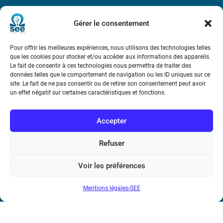
Métro : « Boissière » Ligne 6 et « Iéna » Ligne 9
Gérer le consentement
Téléphone : (+33) 1 56 90 37 17
Pour offrir les meilleures expériences, nous utilisons des technologies telles
que les cookies pour stocker et/ou accéder aux informations des appareils.
N° de SIREN : 785 393 232, Code APE : 9412Z TVA intra-
Le fait de consentir à ces technologies nous permettra de traiter des
communautaire : FR44 785 393 232
données telles que le comportement de navigation ou les ID uniques sur ce
site. Le fait de ne pas consentir ou de retirer son consentement peut avoir
un effet négatif sur certaines caractéristiques et fonctions.
Bicentenaire des découvertes d’André-
Marie Ampère
Accepter
Conditions Générales de Vente
Refuser
Mentions légales
Voir les préférences
Mentions légales-SEE
Contact