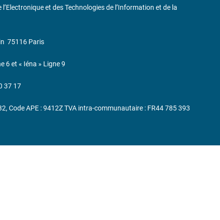
de l’Electronique et des Technologies de l’Information et de la
in
75116 Paris
ne 6 et « Iéna » Ligne 9
0 37 17
232, Code APE : 9412Z TVA intra-communautaire : FR44 785 393