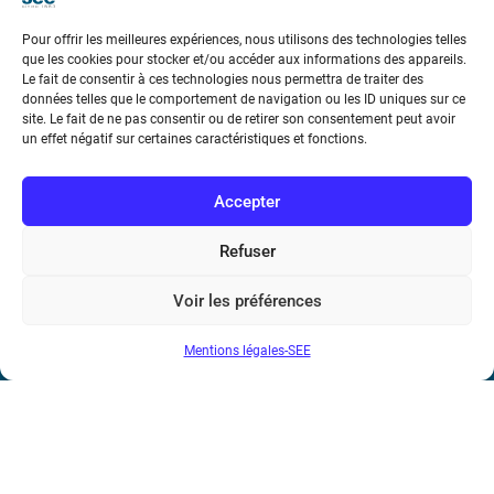
Téléphone : (+33) 1 56 90 37 17
Pour offrir les meilleures expériences, nous utilisons des technologies telles
N° de SIREN : 785 393 232, Code APE : 9412Z TVA intra-
que les cookies pour stocker et/ou accéder aux informations des appareils.
communautaire : FR44 785 393 232
Le fait de consentir à ces technologies nous permettra de traiter des
données telles que le comportement de navigation ou les ID uniques sur ce
site. Le fait de ne pas consentir ou de retirer son consentement peut avoir
Bicentenaire des découvertes d’André-
un effet négatif sur certaines caractéristiques et fonctions.
Marie Ampère
Accepter
Conditions Générales de Vente
Refuser
Mentions légales
Voir les préférences
Contact
Mentions légales-SEE