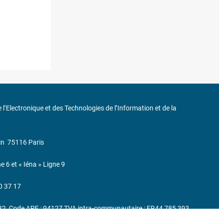
de l’Electronique et des Technologies de l’Information et de la
in
75116 Paris
ne 6 et « Iéna » Ligne 9
0 37 17
232, Code APE : 9412Z TVA intra-communautaire : FR44 785 393