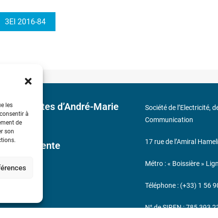
3EI 2016-84
 découvertes d’André-Marie
ue les
Société de l’Electricité, 
 consentir à
Communication
tement de
er son
ctions.
17 rue de l’Amiral Hamel
ales de Vente
Métro : « Boissière » Lig
éférences
s
Téléphone : (+33) 1 56 9
N° de SIREN : 785 393 