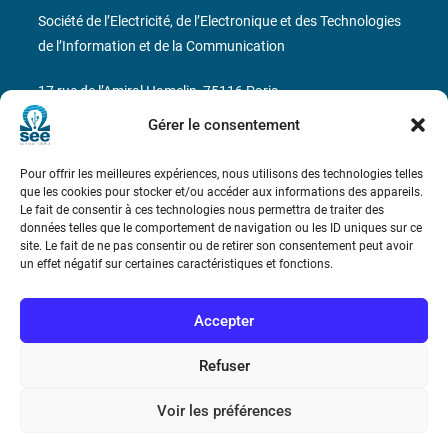
Société de l’Electricité, de l’Electronique et des Technologies
de l’Information et de la Communication
17 rue de l’Amiral Hamelin
75116 Paris
Gérer le consentement
Métro : « Boissière » Ligne 6 et « Iéna » Ligne 9
Pour offrir les meilleures expériences, nous utilisons des technologies telles
Téléphone : (+33) 1 56 90 37 17
que les cookies pour stocker et/ou accéder aux informations des appareils.
Le fait de consentir à ces technologies nous permettra de traiter des
N° de SIREN : 785 393 232, Code APE : 9412Z TVA intra-
données telles que le comportement de navigation ou les ID uniques sur ce
site. Le fait de ne pas consentir ou de retirer son consentement peut avoir
communautaire : FR44 785 393 232
un effet négatif sur certaines caractéristiques et fonctions.
Bicentenaire des découvertes d’André-
Marie Ampère
Accepter
Refuser
Conditions Générales de Vente
Voir les préférences
Mentions légales