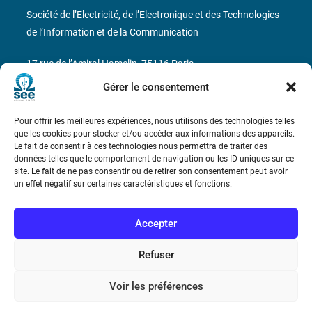
Société de l’Electricité, de l’Electronique et des Technologies
de l’Information et de la Communication
17 rue de l’Amiral Hamelin
75116 Paris
Gérer le consentement
Métro : « Boissière » Ligne 6 et « Iéna » Ligne 9
Pour offrir les meilleures expériences, nous utilisons des technologies telles
Téléphone : (+33) 1 56 90 37 17
que les cookies pour stocker et/ou accéder aux informations des appareils.
Le fait de consentir à ces technologies nous permettra de traiter des
N° de SIREN : 785 393 232, Code APE : 9412Z TVA intra-
données telles que le comportement de navigation ou les ID uniques sur ce
site. Le fait de ne pas consentir ou de retirer son consentement peut avoir
communautaire : FR44 785 393 232
un effet négatif sur certaines caractéristiques et fonctions.
Bicentenaire des découvertes d’André-
Marie Ampère
Accepter
Refuser
Conditions Générales de Vente
Voir les préférences
Mentions légales