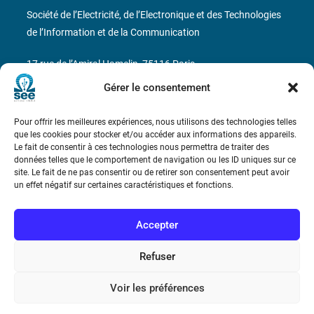
Société de l’Electricité, de l’Electronique et des Technologies
de l’Information et de la Communication
17 rue de l’Amiral Hamelin
75116 Paris
Gérer le consentement
Métro : « Boissière » Ligne 6 et « Iéna » Ligne 9
Pour offrir les meilleures expériences, nous utilisons des technologies telles
Téléphone : (+33) 1 56 90 37 17
que les cookies pour stocker et/ou accéder aux informations des appareils.
Le fait de consentir à ces technologies nous permettra de traiter des
N° de SIREN : 785 393 232, Code APE : 9412Z TVA intra-
données telles que le comportement de navigation ou les ID uniques sur ce
site. Le fait de ne pas consentir ou de retirer son consentement peut avoir
communautaire : FR44 785 393 232
un effet négatif sur certaines caractéristiques et fonctions.
Bicentenaire des découvertes d’André-
Marie Ampère
Accepter
Refuser
Conditions Générales de Vente
Voir les préférences
Mentions légales