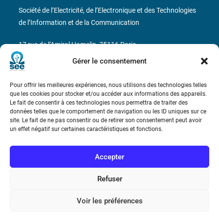
Société de l’Electricité, de l’Electronique et des Technologies
de l’Information et de la Communication
17 rue de l’Amiral Hamelin
75116 Paris
Gérer le consentement
Métro : « Boissière » Ligne 6 et « Iéna » Ligne 9
Pour offrir les meilleures expériences, nous utilisons des technologies telles
Téléphone : (+33) 1 56 90 37 17
que les cookies pour stocker et/ou accéder aux informations des appareils.
Le fait de consentir à ces technologies nous permettra de traiter des
N° de SIREN : 785 393 232, Code APE : 9412Z TVA intra-
données telles que le comportement de navigation ou les ID uniques sur ce
site. Le fait de ne pas consentir ou de retirer son consentement peut avoir
communautaire : FR44 785 393 232
un effet négatif sur certaines caractéristiques et fonctions.
Bicentenaire des découvertes d’André-
Marie Ampère
Accepter
Refuser
Conditions Générales de Vente
Voir les préférences
Mentions légales