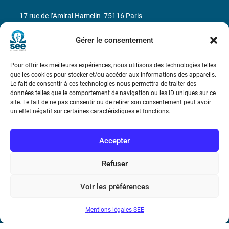
17 rue de l’Amiral Hamelin
75116 Paris
Métro : « Boissière » Ligne 6 et « Iéna » Ligne 9
Gérer le consentement
Téléphone : (+33) 1 56 90 37 17
Pour offrir les meilleures expériences, nous utilisons des technologies telles
que les cookies pour stocker et/ou accéder aux informations des appareils.
Le fait de consentir à ces technologies nous permettra de traiter des
N° de SIREN : 785 393 232, Code APE : 9412Z TVA intra-
données telles que le comportement de navigation ou les ID uniques sur ce
communautaire : FR44 785 393 232
site. Le fait de ne pas consentir ou de retirer son consentement peut avoir
un effet négatif sur certaines caractéristiques et fonctions.
Bicentenaire des découvertes d’André-
Marie Ampère
Accepter
Conditions Générales de Vente
Refuser
Voir les préférences
Mentions légales
Mentions légales-SEE
Contact