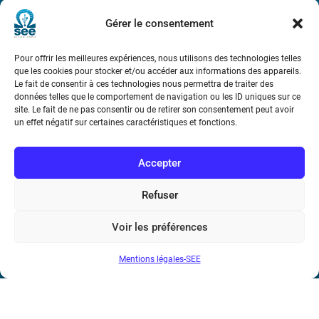
Métro : « Boissière » Ligne 6 et « Iéna » Ligne 9
Gérer le consentement
Téléphone : (+33) 1 56 90 37 17
Pour offrir les meilleures expériences, nous utilisons des technologies telles
que les cookies pour stocker et/ou accéder aux informations des appareils.
N° de SIREN : 785 393 232, Code APE : 9412Z TVA intra-
Le fait de consentir à ces technologies nous permettra de traiter des
communautaire : FR44 785 393 232
données telles que le comportement de navigation ou les ID uniques sur ce
site. Le fait de ne pas consentir ou de retirer son consentement peut avoir
Bicentenaire des découvertes d’André-
un effet négatif sur certaines caractéristiques et fonctions.
Marie Ampère
Accepter
Conditions Générales de Vente
Refuser
Mentions légales
Voir les préférences
Mentions légales-SEE
Contact