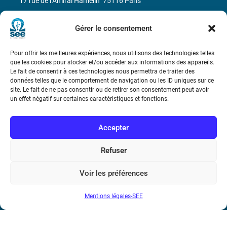
17 rue de l’Amiral Hamelin
75116 Paris
Métro : « Boissière » Ligne 6 et « Iéna » Ligne 9
Gérer le consentement
Téléphone : (+33) 1 56 90 37 17
Pour offrir les meilleures expériences, nous utilisons des technologies telles
que les cookies pour stocker et/ou accéder aux informations des appareils.
N° de SIREN : 785 393 232, Code APE : 9412Z TVA intra-
Le fait de consentir à ces technologies nous permettra de traiter des
données telles que le comportement de navigation ou les ID uniques sur ce
communautaire : FR44 785 393 232
site. Le fait de ne pas consentir ou de retirer son consentement peut avoir
un effet négatif sur certaines caractéristiques et fonctions.
Bicentenaire des découvertes d’André-
Marie Ampère
Accepter
Conditions Générales de Vente
Refuser
Mentions légales
Voir les préférences
Mentions légales-SEE
Contact