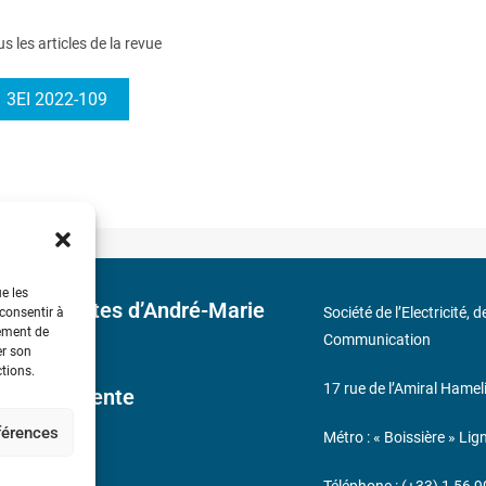
us les articles de la revue
3EI 2022-109
ue les
 découvertes d’André-Marie
Société de l’Electricité, 
 consentir à
tement de
Communication
er son
ctions.
17 rue de l’Amiral Hamel
ales de Vente
éférences
Métro : « Boissière » Lig
s