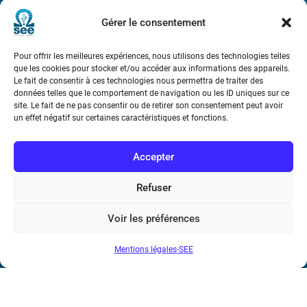
Métro : « Boissière » Ligne 6 et « Iéna » Ligne 9
Gérer le consentement
Téléphone : (+33) 1 56 90 37 17
Pour offrir les meilleures expériences, nous utilisons des technologies telles
que les cookies pour stocker et/ou accéder aux informations des appareils.
N° de SIREN : 785 393 232, Code APE : 9412Z TVA intra-
Le fait de consentir à ces technologies nous permettra de traiter des
communautaire : FR44 785 393 232
données telles que le comportement de navigation ou les ID uniques sur ce
site. Le fait de ne pas consentir ou de retirer son consentement peut avoir
Bicentenaire des découvertes d’André-
un effet négatif sur certaines caractéristiques et fonctions.
Marie Ampère
Accepter
Conditions Générales de Vente
Refuser
Mentions légales
Voir les préférences
Mentions légales-SEE
Contact