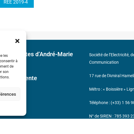
REE 2019-4
 découvertes d’André-Marie
Société de l’Electricité, 
ue les
 consentir à
Communication
tement de
er son
17 rue de l’Amiral Hamel
ales de Vente
ctions.
Métro : « Boissière » Lig
éférences
s
Téléphone : (+33) 1 56 9
N° de SIREN : 785 393 
232