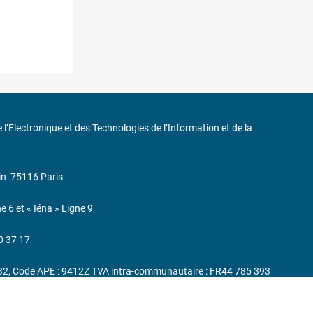
de l’Electronique et des Technologies de l’Information et de la
in
75116 Paris
ne 6 et « Iéna » Ligne 9
0 37 17
232, Code APE : 9412Z TVA intra-communautaire : FR44 785 393