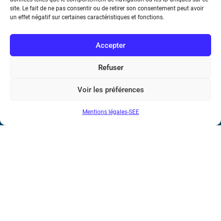
Téléphone : (+33) 1 56 90 37 17
site. Le fait de ne pas consentir ou de retirer son consentement peut avoir
un effet négatif sur certaines caractéristiques et fonctions.
N° de SIREN : 785 393 232, Code APE : 9412Z TVA intra-
communautaire : FR44 785 393 232
Accepter
Bicentenaire des découvertes d’André-
Refuser
Marie Ampère
Voir les préférences
Conditions Générales de Vente
Mentions légales-SEE
Mentions légales
Contact