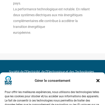
pays.
La performance technologique est notable. En reliant
deux systèmes électriques aux mix énergétiques
complémentaires elle contribue à accélérer la
transition énergétique
européenne.
Société de l’Electricité, de l’Electronique et des Technologies
de l’Information et de la Communication
Gérer le consentement
17 rue de l’Amiral Hamelin
75116 Paris
Pour offrir les meilleures expériences, nous utilisons des technologies telles
que les cookies pour stocker et/ou accéder aux informations des appareils.
Métro : « Boissière » Ligne 6 et « Iéna » Ligne 9
Le fait de consentir à ces technologies nous permettra de traiter des
données telles que le comportement de navigation ou les ID uniques sur ce