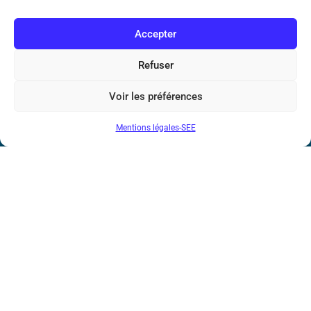
REE 2025-1 (PDF)
Accepter
Refuser
Voir les préférences
Mentions légales-SEE
Société de l’Electricité, de l’Electronique et des Technologies
de l’Information et de la Communication
17 rue de l’Amiral Hamelin
75116 Paris
Métro : « Boissière » Ligne 6 et « Iéna » Ligne 9
Téléphone : (+33) 1 56 90 37 17
N° de SIREN : 785 393 232, Code APE : 9412Z TVA intra-
communautaire : FR44 785 393 232