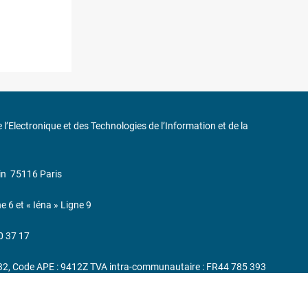
de l’Electronique et des Technologies de l’Information et de la
in
75116 Paris
ne 6 et « Iéna » Ligne 9
0 37 17
232, Code APE : 9412Z TVA intra-communautaire : FR44 785 393