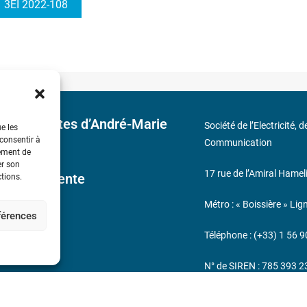
3EI 2022-108
 découvertes d’André-Marie
Société de l’Electricité, 
ue les
 consentir à
Communication
tement de
er son
17 rue de l’Amiral Hamel
ales de Vente
ctions.
Métro : « Boissière » Lig
éférences
s
Téléphone : (+33) 1 56 9
N° de SIREN : 785 393 
232