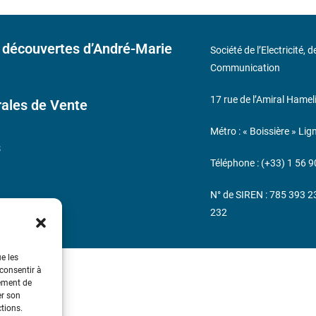
 découvertes d’André-Marie
Société de l’Electricité, 
Communication
17 rue de l’Amiral Hamel
ales de Vente
Métro : « Boissière » Lig
s
Téléphone : (+33) 1 56 9
N° de SIREN : 785 393 
232
ue les
 consentir à
tement de
er son
ctions.