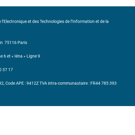
de l’Electronique et des Technologies de l’Information et de la
in
75116 Paris
ne 6 et « Iéna » Ligne 9
0 37 17
232, Code APE : 9412Z TVA intra-communautaire : FR44 785 393