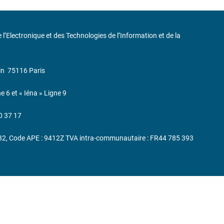
de l’Electronique et des Technologies de l’Information et de la
in
75116 Paris
ne 6 et « Iéna » Ligne 9
0 37 17
232, Code APE : 9412Z TVA intra-communautaire : FR44 785 393