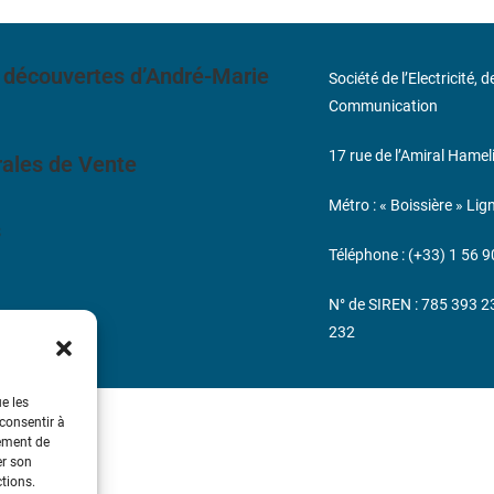
 découvertes d’André-Marie
Société de l’Electricité, 
Communication
17 rue de l’Amiral Hamel
ales de Vente
Métro : « Boissière » Lig
s
Téléphone : (+33) 1 56 9
N° de SIREN : 785 393 
232
ue les
 consentir à
tement de
er son
ctions.