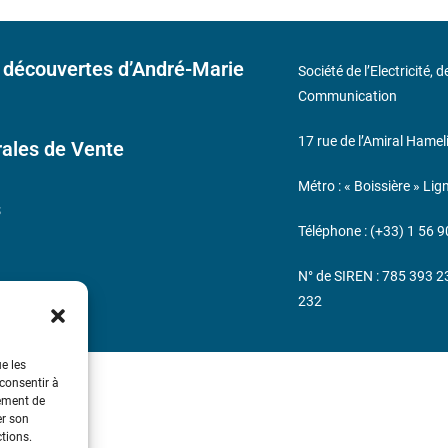
 découvertes d’André-Marie
Société de l’Electricité, 
Communication
17 rue de l’Amiral Hamel
ales de Vente
Métro : « Boissière » Lig
s
Téléphone : (+33) 1 56 9
N° de SIREN : 785 393 
232
ue les
 consentir à
tement de
er son
ctions.