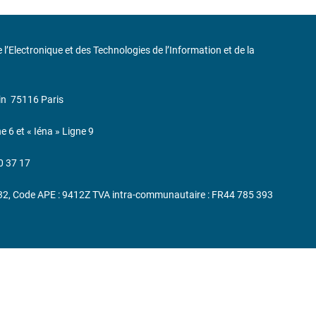
de l’Electronique et des Technologies de l’Information et de la
in
75116 Paris
ne 6 et « Iéna » Ligne 9
0 37 17
232, Code APE : 9412Z TVA intra-communautaire : FR44 785 393