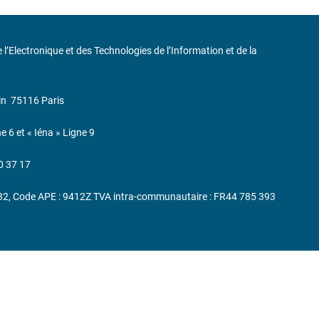
de l’Electronique et des Technologies de l’Information et de la
in
75116 Paris
ne 6 et « Iéna » Ligne 9
0 37 17
232, Code APE : 9412Z TVA intra-communautaire : FR44 785 393