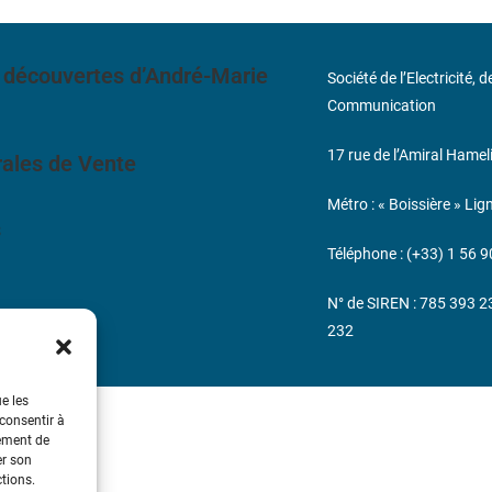
 découvertes d’André-Marie
Société de l’Electricité, 
Communication
17 rue de l’Amiral Hamel
ales de Vente
Métro : « Boissière » Lig
s
Téléphone : (+33) 1 56 9
N° de SIREN : 785 393 
232
ue les
 consentir à
tement de
er son
ctions.