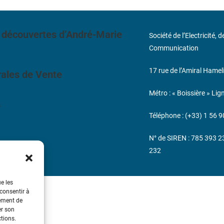
 découvertes d’André-Marie
Société de l’Electricité, 
Communication
17 rue de l’Amiral Hamel
ales de Vente
Métro : « Boissière » Lig
s
Téléphone : (+33) 1 56 9
N° de SIREN : 785 393 
232
ue les
 consentir à
tement de
er son
ctions.