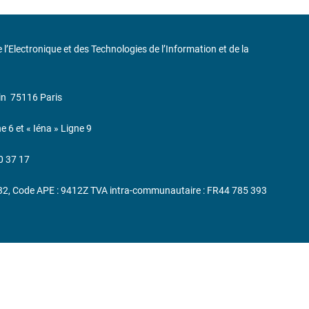
de l’Electronique et des Technologies de l’Information et de la
in
75116 Paris
ne 6 et « Iéna » Ligne 9
0 37 17
232, Code APE : 9412Z TVA intra-communautaire : FR44 785 393