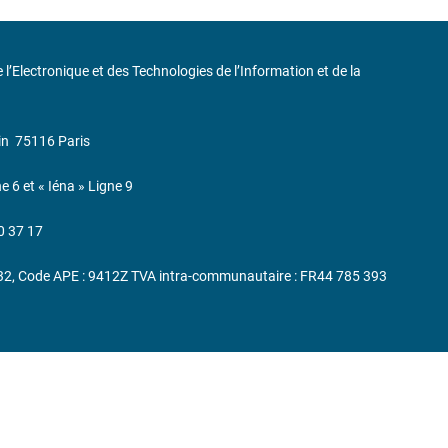
de l’Electronique et des Technologies de l’Information et de la
in
75116 Paris
ne 6 et « Iéna » Ligne 9
0 37 17
232, Code APE : 9412Z TVA intra-communautaire : FR44 785 393