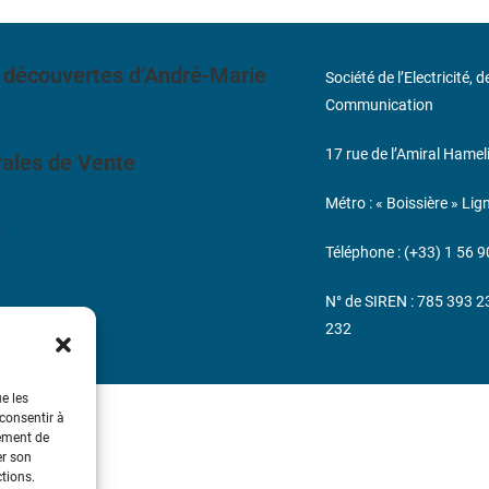
 découvertes d’André-Marie
Société de l’Electricité, 
Communication
17 rue de l’Amiral Hamel
ales de Vente
Métro : « Boissière » Lig
s
Téléphone : (+33) 1 56 9
N° de SIREN : 785 393 
232
ue les
 consentir à
tement de
er son
ctions.