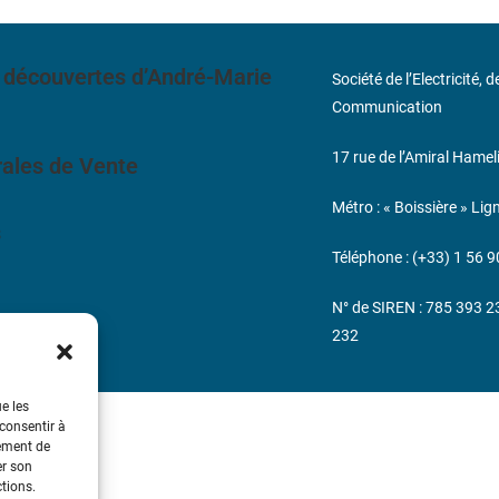
 découvertes d’André-Marie
Société de l’Electricité, 
Communication
17 rue de l’Amiral Hamel
ales de Vente
Métro : « Boissière » Lig
s
Téléphone : (+33) 1 56 9
N° de SIREN : 785 393 
232
ue les
 consentir à
tement de
er son
ctions.