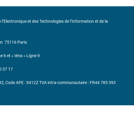
de l’Electronique et des Technologies de l’Information et de la
in
75116 Paris
ne 6 et « Iéna » Ligne 9
0 37 17
232, Code APE : 9412Z TVA intra-communautaire : FR44 785 393