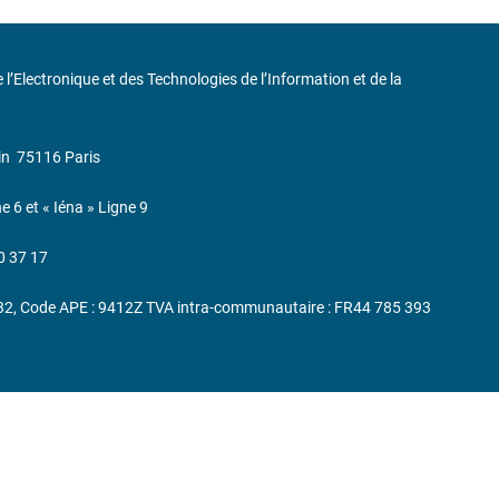
de l’Electronique et des Technologies de l’Information et de la
in
75116 Paris
ne 6 et « Iéna » Ligne 9
0 37 17
232, Code APE : 9412Z TVA intra-communautaire : FR44 785 393