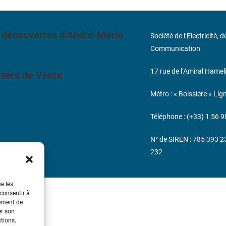
 découvertes d’André-Marie
Société de l’Electricité, 
Communication
17 rue de l’Amiral Hamel
ales de Vente
Métro : « Boissière » Lig
s
Téléphone : (+33) 1 56 9
N° de SIREN : 785 393 
232
ue les
 consentir à
tement de
er son
ctions.