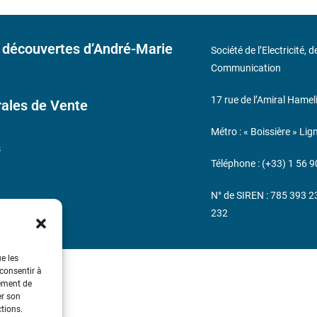
 découvertes d’André-Marie
Société de l’Electricité, 
Communication
17 rue de l’Amiral Hamel
ales de Vente
Métro : « Boissière » Lig
s
Téléphone : (+33) 1 56 9
N° de SIREN : 785 393 
232
ue les
 consentir à
tement de
er son
ctions.