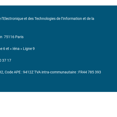
de l’Electronique et des Technologies de l’Information et de la
in
75116 Paris
ne 6 et « Iéna » Ligne 9
0 37 17
232, Code APE : 9412Z TVA intra-communautaire : FR44 785 393