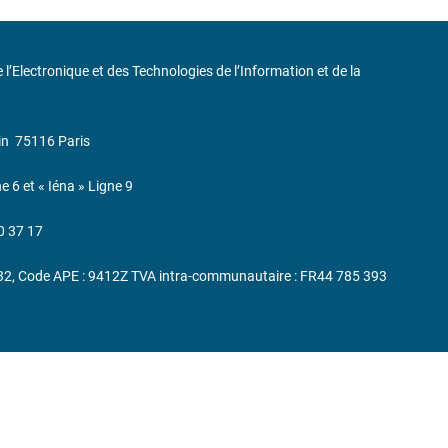
de l’Electronique et des Technologies de l’Information et de la
in
75116 Paris
ne 6 et « Iéna » Ligne 9
0 37 17
232, Code APE : 9412Z TVA intra-communautaire : FR44 785 393