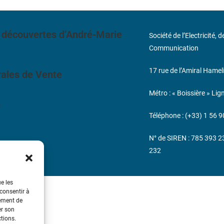
 découvertes d’André-Marie
Société de l’Electricité, 
Communication
17 rue de l’Amiral Hamel
ales de Vente
Métro : « Boissière » Lig
s
Téléphone : (+33) 1 56 9
N° de SIREN : 785 393 
232
ue les
 consentir à
tement de
er son
ctions.