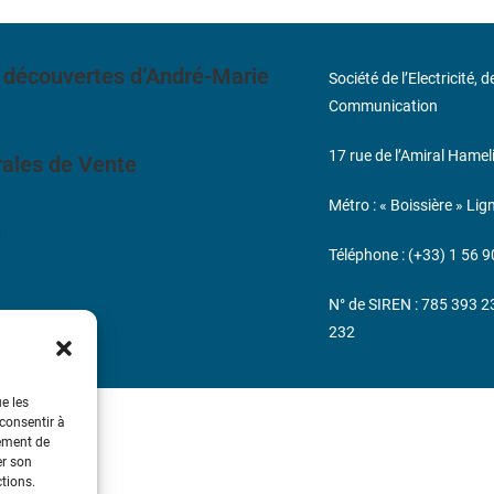
 découvertes d’André-Marie
Société de l’Electricité, 
Communication
17 rue de l’Amiral Hamel
ales de Vente
Métro : « Boissière » Lig
s
Téléphone : (+33) 1 56 9
N° de SIREN : 785 393 
232
ue les
 consentir à
tement de
er son
ctions.