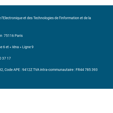
de l’Electronique et des Technologies de l’Information et de la
in
75116 Paris
ne 6 et « Iéna » Ligne 9
0 37 17
232, Code APE : 9412Z TVA intra-communautaire : FR44 785 393