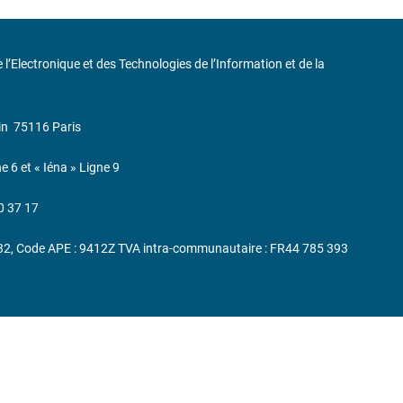
de l’Electronique et des Technologies de l’Information et de la
in
75116 Paris
ne 6 et « Iéna » Ligne 9
0 37 17
232, Code APE : 9412Z TVA intra-communautaire : FR44 785 393