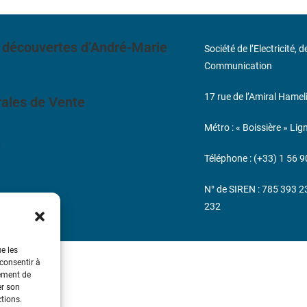
 découvertes d’André-Marie
Société de l’Electricité, 
Communication
17 rue de l’Amiral Hamel
ales de Vente
Métro : « Boissière » Lig
s
Téléphone : (+33) 1 56 9
N° de SIREN : 785 393 
232
ue les
 consentir à
tement de
er son
ctions.