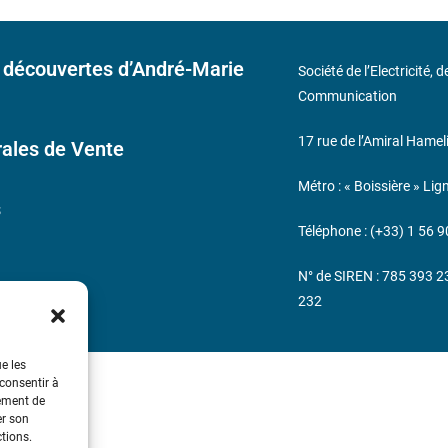
 découvertes d’André-Marie
Société de l’Electricité, 
Communication
17 rue de l’Amiral Hamel
ales de Vente
Métro : « Boissière » Lig
s
Téléphone : (+33) 1 56 9
N° de SIREN : 785 393 
232
ue les
 consentir à
tement de
er son
ctions.