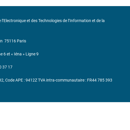
de l’Electronique et des Technologies de l’Information et de la
in
75116 Paris
ne 6 et « Iéna » Ligne 9
0 37 17
232, Code APE : 9412Z TVA intra-communautaire : FR44 785 393