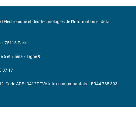
de l’Electronique et des Technologies de l’Information et de la
in
75116 Paris
ne 6 et « Iéna » Ligne 9
0 37 17
232, Code APE : 9412Z TVA intra-communautaire : FR44 785 393