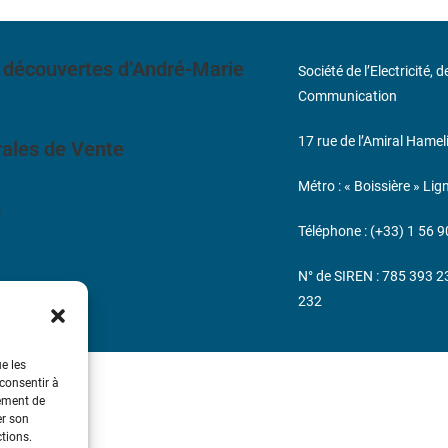
 découvertes d’André-Marie
Société de l’Electricité, 
Communication
17 rue de l’Amiral Hamel
ales de Vente
Métro : « Boissière » Lig
s
Téléphone : (+33) 1 56 9
N° de SIREN : 785 393 
232
ue les
 consentir à
tement de
er son
ctions.