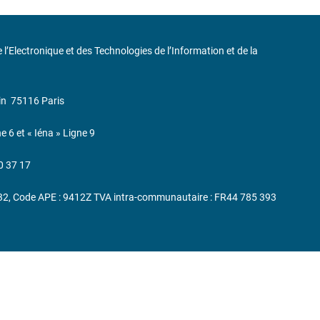
de l’Electronique et des Technologies de l’Information et de la
in
75116 Paris
ne 6 et « Iéna » Ligne 9
0 37 17
232, Code APE : 9412Z TVA intra-communautaire : FR44 785 393