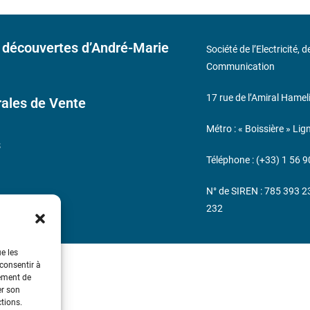
 découvertes d’André-Marie
Société de l’Electricité, 
Communication
17 rue de l’Amiral Hamel
ales de Vente
Métro : « Boissière » Lig
s
Téléphone : (+33) 1 56 9
N° de SIREN : 785 393 
232
ue les
 consentir à
tement de
er son
ctions.