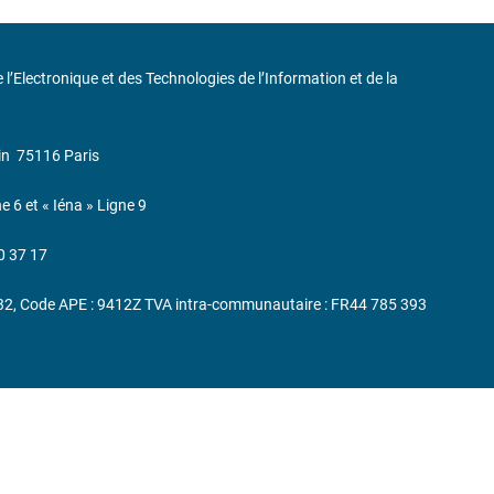
de l’Electronique et des Technologies de l’Information et de la
in
75116 Paris
ne 6 et « Iéna » Ligne 9
0 37 17
232, Code APE : 9412Z TVA intra-communautaire : FR44 785 393