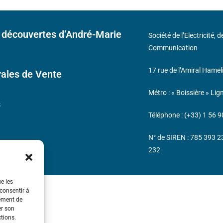
 découvertes d’André-Marie
Société de l’Electricité, 
Communication
17 rue de l’Amiral Hamel
ales de Vente
Métro : « Boissière » Lig
s
Téléphone : (+33) 1 56 9
N° de SIREN : 785 393 
232
ue les
 consentir à
tement de
er son
ctions.