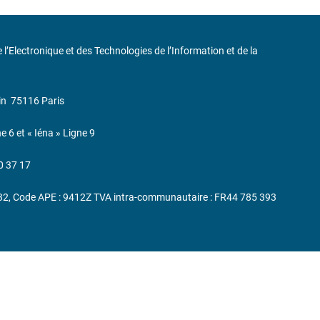
de l’Electronique et des Technologies de l’Information et de la
in
75116 Paris
ne 6 et « Iéna » Ligne 9
0 37 17
232, Code APE : 9412Z TVA intra-communautaire : FR44 785 393