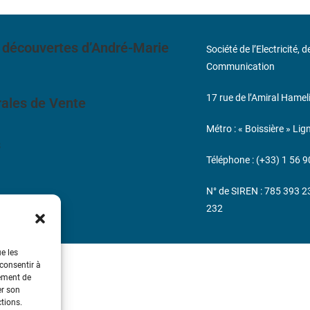
 découvertes d’André-Marie
Société de l’Electricité, 
Communication
17 rue de l’Amiral Hamel
ales de Vente
Métro : « Boissière » Lig
s
Téléphone : (+33) 1 56 9
N° de SIREN : 785 393 
232
ue les
 consentir à
tement de
er son
ctions.