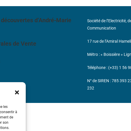
 découvertes d’André-Marie
Société de l’Electricité, 
Communication
17 rue de l’Amiral Hamel
ales de Vente
Métro : « Boissière » Lig
s
Téléphone : (+33) 1 56 9
N° de SIREN : 785 393 
232
ue les
 consentir à
tement de
er son
ctions.