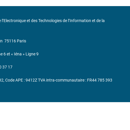
de l’Electronique et des Technologies de l’Information et de la
in
75116 Paris
ne 6 et « Iéna » Ligne 9
0 37 17
232, Code APE : 9412Z TVA intra-communautaire : FR44 785 393