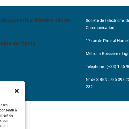
 découvertes d’André-Marie
Société de l’Electricité, 
Communication
17 rue de l’Amiral Hamel
ales de Vente
Métro : « Boissière » Lig
s
Téléphone : (+33) 1 56 9
N° de SIREN : 785 393 
232
ue les
 consentir à
tement de
er son
ctions.