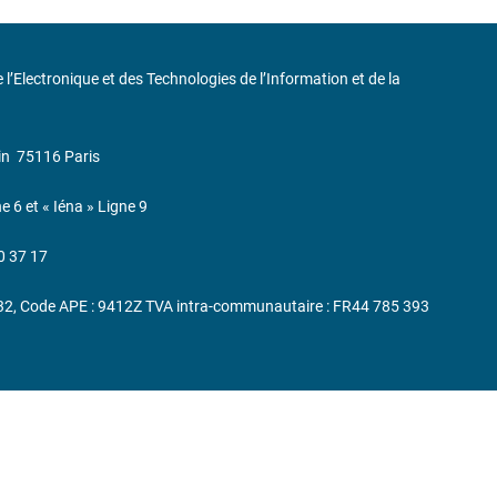
de l’Electronique et des Technologies de l’Information et de la
in
75116 Paris
ne 6 et « Iéna » Ligne 9
0 37 17
232, Code APE : 9412Z TVA intra-communautaire : FR44 785 393