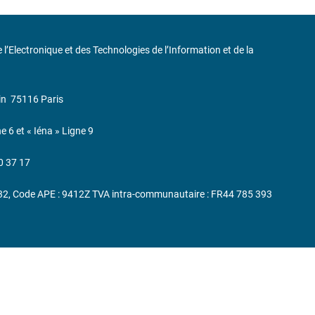
de l’Electronique et des Technologies de l’Information et de la
in
75116 Paris
ne 6 et « Iéna » Ligne 9
0 37 17
232, Code APE : 9412Z TVA intra-communautaire : FR44 785 393