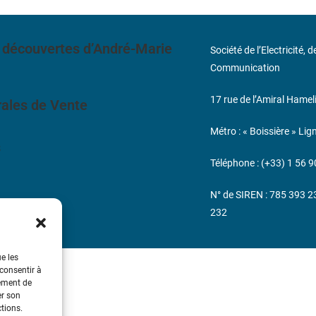
 découvertes d’André-Marie
Société de l’Electricité, 
Communication
17 rue de l’Amiral Hamel
ales de Vente
Métro : « Boissière » Lig
s
Téléphone : (+33) 1 56 9
N° de SIREN : 785 393 
232
ue les
 consentir à
tement de
er son
ctions.