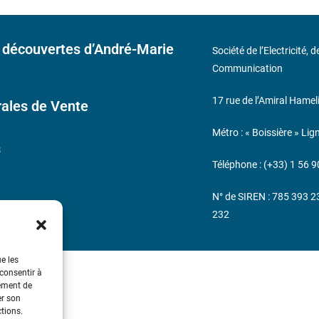
 découvertes d’André-Marie
Société de l’Electricité, 
Communication
17 rue de l’Amiral Hamel
ales de Vente
Métro : « Boissière » Lig
s
Téléphone : (+33) 1 56 9
N° de SIREN : 785 393 
232
ue les
 consentir à
tement de
er son
ctions.