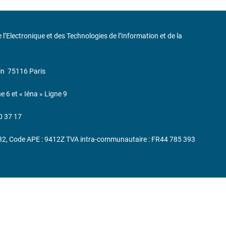
de l’Electronique et des Technologies de l’Information et de la
in
75116 Paris
ne 6 et « Iéna » Ligne 9
0 37 17
232, Code APE : 9412Z TVA intra-communautaire : FR44 785 393