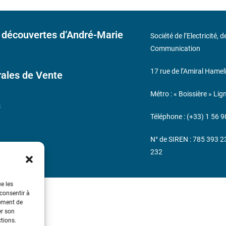
 découvertes d’André-Marie
Société de l’Electricité, 
Communication
17 rue de l’Amiral Hamel
ales de Vente
Métro : « Boissière » Lig
s
Téléphone : (+33) 1 56 9
N° de SIREN : 785 393 
232
ue les
 consentir à
tement de
er son
ctions.