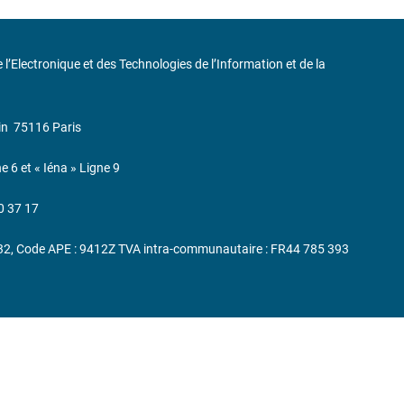
de l’Electronique et des Technologies de l’Information et de la
in
75116 Paris
ne 6 et « Iéna » Ligne 9
0 37 17
232, Code APE : 9412Z TVA intra-communautaire : FR44 785 393