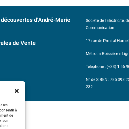
 découvertes d’André-Marie
Société de l’Electricité, 
Communication
17 rue de l’Amiral Hamel
ales de Vente
Métro : « Boissière » Lig
s
Téléphone : (+33) 1 56 9
N° de SIREN : 785 393 
232
ue les
 consentir à
tement de
er son
ctions.