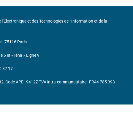
de l’Electronique et des Technologies de l’Information et de la
in
75116 Paris
ne 6 et « Iéna » Ligne 9
0 37 17
232, Code APE : 9412Z TVA intra-communautaire : FR44 785 393