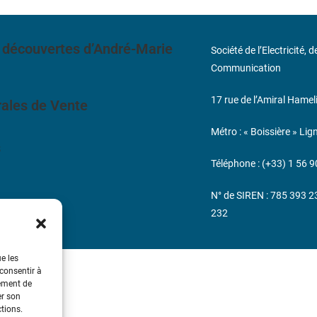
 découvertes d’André-Marie
Société de l’Electricité, 
Communication
17 rue de l’Amiral Hamel
ales de Vente
Métro : « Boissière » Lig
s
Téléphone : (+33) 1 56 9
N° de SIREN : 785 393 
232
ue les
 consentir à
tement de
er son
ctions.