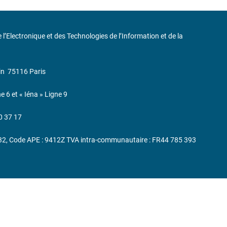
de l’Electronique et des Technologies de l’Information et de la
in
75116 Paris
ne 6 et « Iéna » Ligne 9
0 37 17
232, Code APE : 9412Z TVA intra-communautaire : FR44 785 393