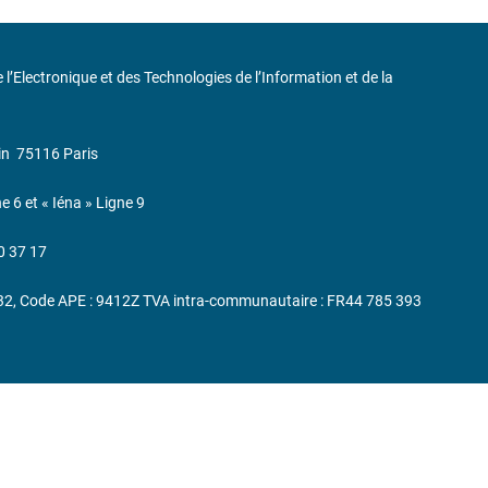
de l’Electronique et des Technologies de l’Information et de la
in
75116 Paris
ne 6 et « Iéna » Ligne 9
0 37 17
232, Code APE : 9412Z TVA intra-communautaire : FR44 785 393