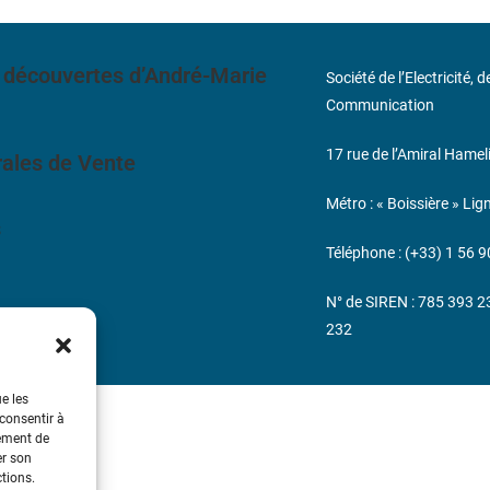
 découvertes d’André-Marie
Société de l’Electricité, 
Communication
17 rue de l’Amiral Hamel
ales de Vente
Métro : « Boissière » Lig
s
Téléphone : (+33) 1 56 9
N° de SIREN : 785 393 
232
ue les
 consentir à
tement de
er son
ctions.