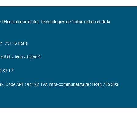
de l’Electronique et des Technologies de l’Information et de la
in
75116 Paris
ne 6 et « Iéna » Ligne 9
0 37 17
232, Code APE : 9412Z TVA intra-communautaire : FR44 785 393