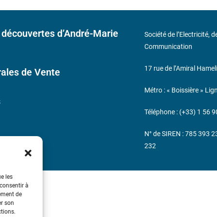
 découvertes d’André-Marie
Société de l’Electricité, 
Communication
17 rue de l’Amiral Hamel
ales de Vente
Métro : « Boissière » Lig
s
Téléphone : (+33) 1 56 9
N° de SIREN : 785 393 
232
ue les
 consentir à
tement de
er son
ctions.