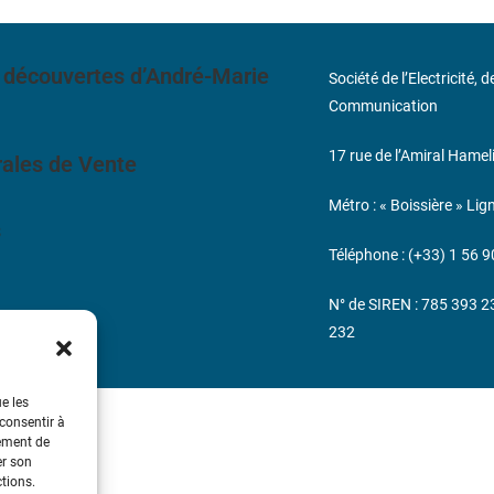
 découvertes d’André-Marie
Société de l’Electricité, 
Communication
17 rue de l’Amiral Hamel
ales de Vente
Métro : « Boissière » Lig
s
Téléphone : (+33) 1 56 9
N° de SIREN : 785 393 
232
ue les
 consentir à
tement de
er son
ctions.