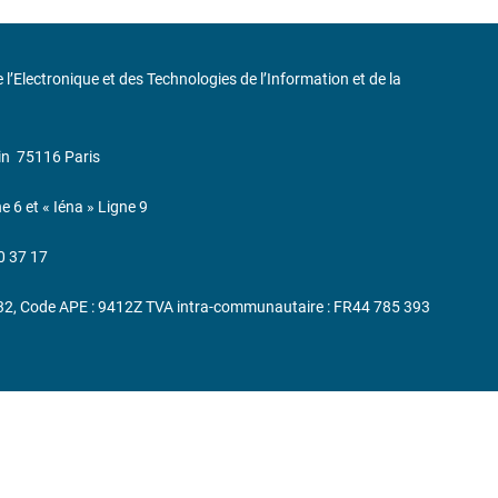
de l’Electronique et des Technologies de l’Information et de la
in
75116 Paris
ne 6 et « Iéna » Ligne 9
0 37 17
232, Code APE : 9412Z TVA intra-communautaire : FR44 785 393